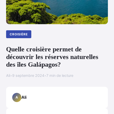
CROISIÈRE
Quelle croisière permet de
découvrir les réserves naturelles
des îles Galápagos?
Ali
•
9 septembre 2024
•
7 min de lecture
Ali
A