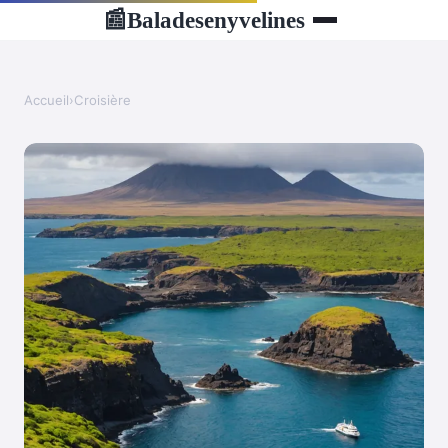
Baladesenyvelines
📰
Accueil
›
Croisière