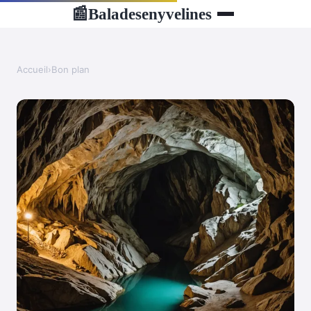
Baladesenyvelines
📰
Accueil
›
Bon plan