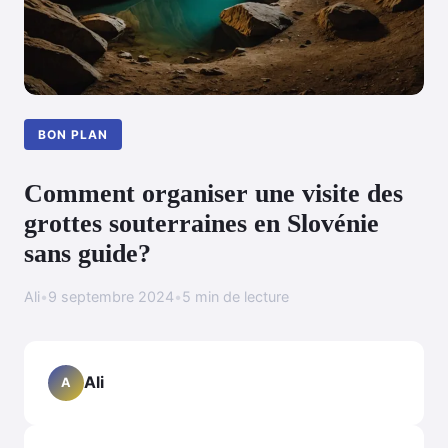
BON PLAN
Comment organiser une visite des
grottes souterraines en Slovénie
sans guide?
Ali
•
9 septembre 2024
•
5 min de lecture
Ali
A