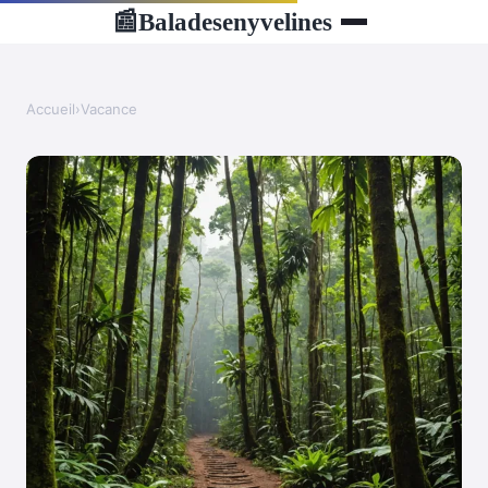
Baladesenyvelines
📰
Accueil
›
Vacance