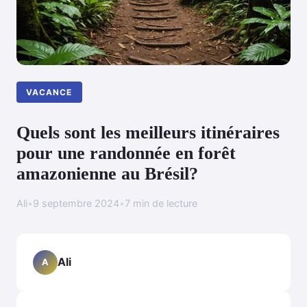
VACANCE
Quels sont les meilleurs itinéraires
pour une randonnée en forêt
amazonienne au Brésil?
Ali
•
9 septembre 2024
•
7 min de lecture
Ali
A