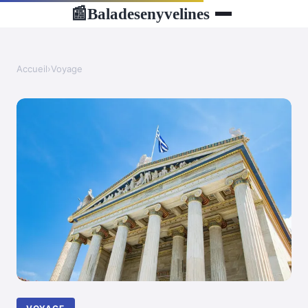
Baladesenyvelines
📰
Accueil
›
Voyage