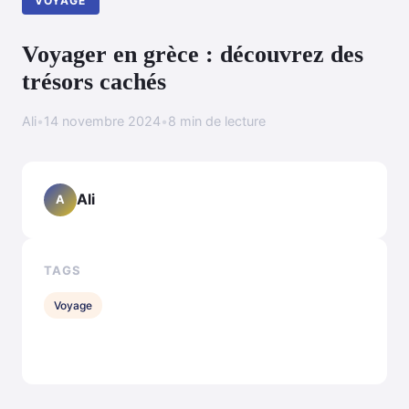
VOYAGE
Voyager en grèce : découvrez des
trésors cachés
Ali
•
14 novembre 2024
•
8 min de lecture
Ali
A
TAGS
Voyage